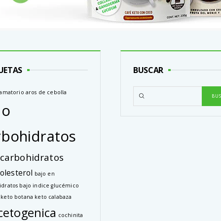
UETAS
BUSCAR
lamatorio
aros de cebolla
jo
rbohidratos
carbohidratos
olesterol
bajo en
idratos
bajo indice glucémico
 keto
botana keto
calabaza
cetogenica
cochinita