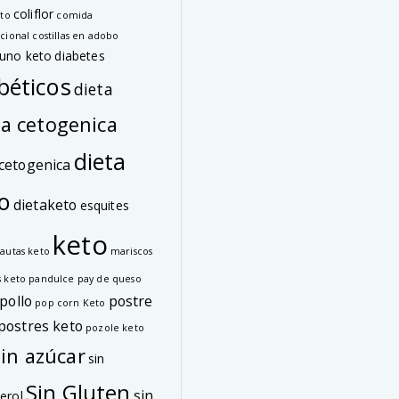
coliflor
eto
comida
cional
costillas en adobo
uno keto
diabetes
béticos
dieta
ta cetogenica
dieta
cetogenica
o
dietaketo
esquites
keto
lautas keto
mariscos
s keto
pandulce
pay de queso
pollo
postre
pop corn Keto
postres keto
pozole keto
sin azúcar
sin
Sin Gluten
sin
erol