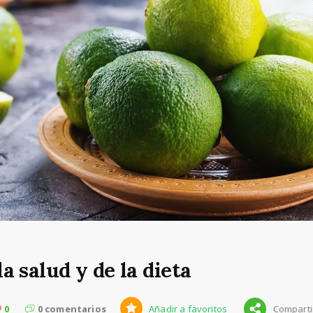
la salud y de la dieta
0
0
0 comentarios
Añadir a favoritos
Comparti