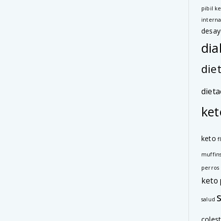
pibil k
interna
desay
dia
die
dieta
ket
keto
f
muffin
perros
keto
salud
colest