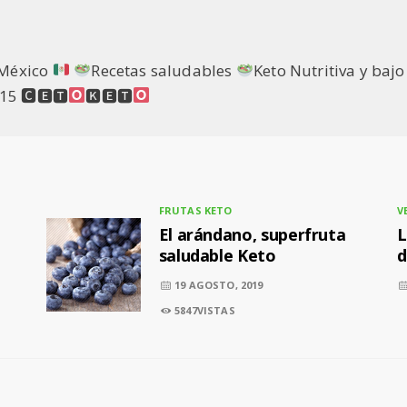
México
Recetas saludables
Keto Nutritiva y baj
15 🅲🅴🆃
🅺🅴🆃
FRUTAS KETO
V
El arándano, superfruta
L
saludable Keto
d
19 AGOSTO, 2019
5847VISTAS