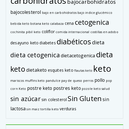
carbohidratos
bajocarbohidratos
bajocolesterol
bajo en carbohidratos
bajo indice glucémico
cetogenica
cena
bebida keto
botana keto
calabaza
coliflor
cochinita pibil keto
comida internacional
costillas en adobo
diabéticos
dieta
desayuno keto
diabetes
dieta
dieta cetogenica
dietacetogenica
keto
keto
dietaketo
esquites keto
flautas keto
pollo
mariscos
muffins keto
pandulce
pay de queso
perros
pop
postre keto
postres keto
corn Keto
pozole keto
salud
Sin Gluten
sin azúcar
sin
sin colesterol
lactosa
verduras
sin maiz
tortilla keto