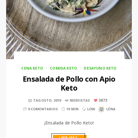
CENA KETO
COMIDA KETO
DESAYUNO KETO
Ensalada de Pollo con Apio
Keto
3873
7 AGOSTO, 2019
9333VISTAS
0 COMENTARIOS
10 MIN
LOW
LÉNA
¡Ensalada de Pollo Keto!
LEER MÁS