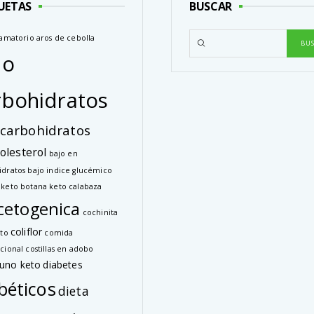
UETAS
BUSCAR
lamatorio
aros de cebolla
jo
rbohidratos
carbohidratos
olesterol
bajo en
idratos
bajo indice glucémico
 keto
botana keto
calabaza
cetogenica
cochinita
coliflor
eto
comida
cional
costillas en adobo
uno keto
diabetes
béticos
dieta