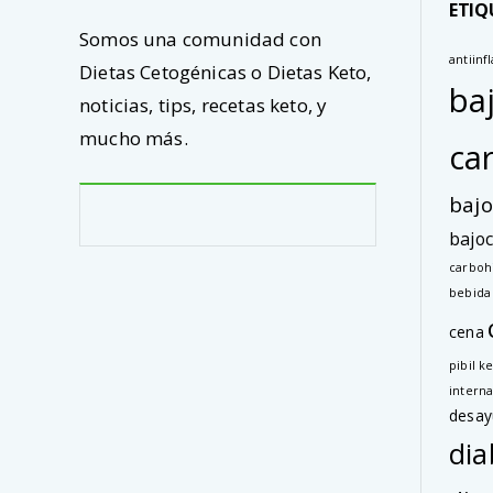
ETIQ
Somos una comunidad con
antiinf
Dietas Cetogénicas o Dietas Keto,
ba
noticias, tips, recetas keto, y
mucho más.
ca
bajo
bajoc
carboh
bebida
cena
pibil k
interna
desay
dia