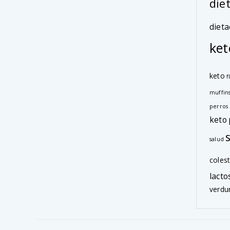
die
dieta
ket
keto
f
muffin
perros
keto
salud
colest
lacto
verdu