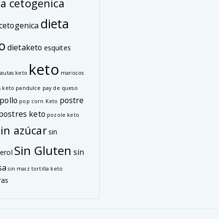
ta cetogenica
dieta
cetogenica
o
dietaketo
esquites
keto
lautas keto
mariscos
s keto
pandulce
pay de queso
pollo
postre
pop corn Keto
postres keto
pozole keto
sin azúcar
sin
Sin Gluten
sin
erol
sa
sin maiz
tortilla keto
ras