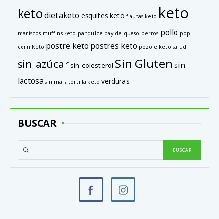
keto
keto
dietaketo
esquites keto
flautas keto
pollo
mariscos
muffins keto
pandulce
pay de queso
perros
pop
postre keto
postres keto
corn Keto
pozole keto
salud
Sin Gluten
sin azúcar
sin
sin colesterol
lactosa
verduras
sin maiz
tortilla keto
BUSCAR