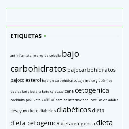
ETIQUETAS
bajo
antiinflamatorio
aros de cebolla
carbohidratos
bajocarbohidratos
bajocolesterol
bajo en carbohidratos
bajo indice glucémico
cetogenica
cena
bebida keto
botana keto
calabaza
coliflor
cochinita pibil keto
comida internacional
costillas en adobo
diabéticos
dieta
desayuno keto
diabetes
dieta
dieta cetogenica
dietacetogenica