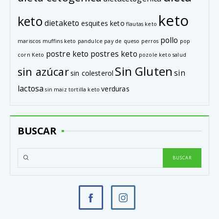
keto
keto
dietaketo
esquites keto
flautas keto
pollo
mariscos
muffins keto
pandulce
pay de queso
perros
pop
postre keto
postres keto
corn Keto
pozole keto
salud
Sin Gluten
sin azúcar
sin
sin colesterol
lactosa
verduras
sin maiz
tortilla keto
BUSCAR