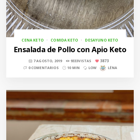
CENA KETO
COMIDA KETO
DESAYUNO KETO
Ensalada de Pollo con Apio Keto
3873
7 AGOSTO, 2019
9333VISTAS
0 COMENTARIOS
10 MIN
LOW
LÉNA