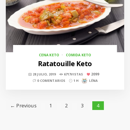
CENA KETO
COMIDA KETO
Ratatouille Keto
2099
28 JULIO, 2019
6717VISTAS
0 COMENTARIOS
1 H
LÉNA
← Previous
1
2
3
4