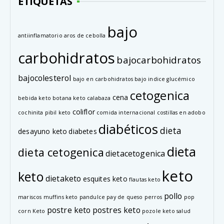
ETIQUETAS
bajo
antiinflamatorio
aros de cebolla
carbohidratos
bajocarbohidratos
bajocolesterol
bajo en carbohidratos
bajo indice glucémico
cetogenica
cena
bebida keto
botana keto
calabaza
coliflor
cochinita pibil keto
comida internacional
costillas en adobo
diabéticos
dieta
desayuno keto
diabetes
dieta
dieta cetogenica
dietacetogenica
keto
keto
dietaketo
esquites keto
flautas keto
pollo
mariscos
muffins keto
pandulce
pay de queso
perros
pop
postre keto
postres keto
corn Keto
pozole keto
salud