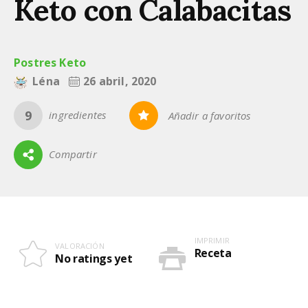
Keto con Calabacitas
Postres Keto
Léna
26 abril, 2020
9
ingredientes
Añadir a favoritos
0
Compartir
IMPRIMIR
VALORACIÓN
Receta
No ratings yet