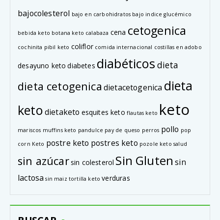
bajocolesterol
bajo en carbohidratos
bajo indice glucémico
cetogenica
cena
bebida keto
botana keto
calabaza
coliflor
cochinita pibil keto
comida internacional
costillas en adobo
diabéticos
dieta
desayuno keto
diabetes
dieta
dieta cetogenica
dietacetogenica
keto
keto
dietaketo
esquites keto
flautas keto
pollo
mariscos
muffins keto
pandulce
pay de queso
perros
pop
postre keto
postres keto
corn Keto
pozole keto
salud
Sin Gluten
sin azúcar
sin
sin colesterol
lactosa
verduras
sin maiz
tortilla keto