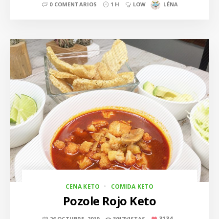
0 COMENTARIOS
1 H
LOW
LÉNA
CENA KETO
COMIDA KETO
Pozole Rojo Keto
3134
26 OCTUBRE, 2019
3017VISTAS