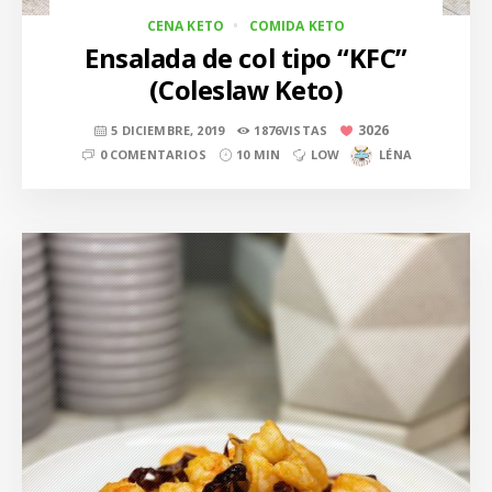
CENA KETO
COMIDA KETO
Ensalada de col tipo “KFC”
(Coleslaw Keto)
3026
5 DICIEMBRE, 2019
1876VISTAS
0 COMENTARIOS
10 MIN
LOW
LÉNA